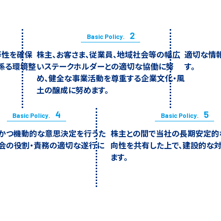
2
Basic Policy.
等性を確保
株主、お客さま、従業員、地域社会等の幅広
適切な情
係る環境整
いステークホルダーとの適切な協働に努
す。
め、健全な事業活動を尊重する企業文化・風
土の醸成に努めます。
4
5
Basic Policy.
Basic Policy.
正かつ機動的な意思決定を行うた
株主との間で当社の長期安定的
会の役割・責務の適切な遂行に
向性を共有した上で、建設的な
ます。