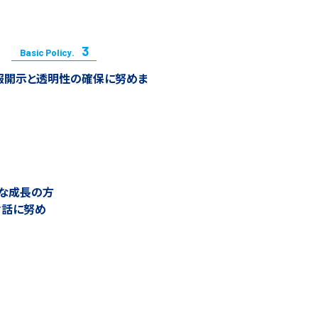
3
Basic Policy.
報開示と透明性の確保に努めま
な成長の方
対話に努め