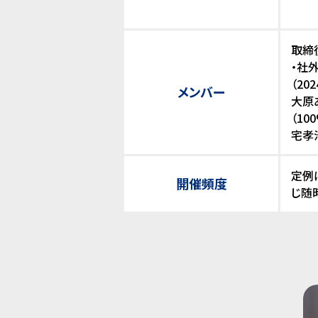
取締
・社
（20
メンバー
大原あ
（10
宅孝治
定例
開催頻度
じ随