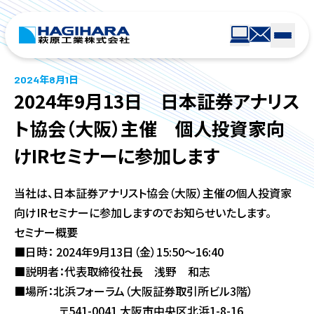
2024年8月1日
2024年9月13日 日本証券アナリス
ト協会（大阪）主催 個人投資家向
けIRセミナーに参加します
当社は、日本証券アナリスト協会（大阪）主催の個人投資家
向け
IR
セミナーに参加しますのでお知らせいたします。
セミナー概要
■日時：
2024
年
9
月
13
日（金）
15:50
～
16:40
■説明者：代表取締役社長 浅野 和志
■場所：北浜フォーラム（大阪証券取引所ビル
3
階）
〒
541-0041
大阪市中央区北浜
1-8-16