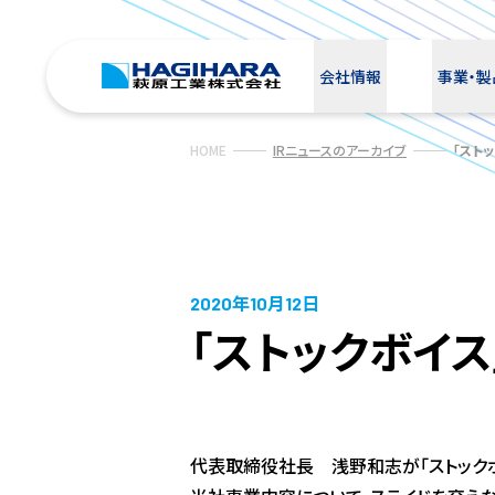
会社情報
事業・製
HOME
IRニュースのアーカイブ
「スト
2020年10月12日
「ストックボイ
代表取締役社長 浅野和志が「ストックボ